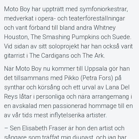
Moto Boy har uppträtt med symfoniorkestrar,
medverkat i opera- och teaterföreställningar
och varit förband till bland andra Whitney
Houston, The Smashing Pumpkins och Suede.
Vid sidan av sitt soloprojekt har han också varit
gitarrist i The Cardigans och The Ark.
När Moto Boy nu kommer till Uppsala gör han
det tillsammans med Pikko (Petra Fors) på
About Tickster
synthar och körsång och ett urval av Lana Del
Reys låtar i personliga och nära arrangemang i
en avskalad men passionerad hommage till en
av vår tids mest inflytelserika artister.
– Sen Elisabeth Fraser är hon den artist och
sångare som träffat mig djupast, och jag har