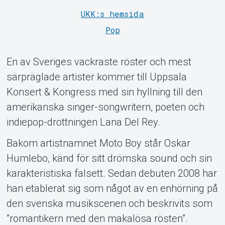
UKK:s hemsida
MyTickster
Pop
En av Sveriges vackraste röster och mest
särpräglade artister kommer till Uppsala
Konsert & Kongress med sin hyllning till den
amerikanska singer-songwritern, poeten och
indiepop-drottningen Lana Del Rey.
Bakom artistnamnet Moto Boy står Oskar
Humlebo, känd för sitt drömska sound och sin
karakteristiska falsett. Sedan debuten 2008 har
han etablerat sig som något av en enhörning på
Support
den svenska musikscenen och beskrivits som
”romantikern med den makalösa rösten”.