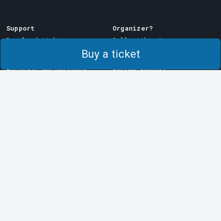
Support
Organizer?
Download ticket
Sell with us!
Buy a ticket
Support
Log in to Manager
Purchase and delivery
System Support
conditions
Privacy policy
About cookies at Tickster
Tickster
Arvika
Work at Tickster
Magasinsgatan 8
Box 334
Logotypes & media
SE-671 27
Arvika
LinkedIn
Göteborg
Facebook
Götgatan 16
Instagram
SE-411 05
Göteborg