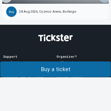
28 Aug 2026, Cozmoz Arena, Borlänge
Buy
Support
Organizer?
Download ticket
Sell with us!
Buy a ticket
Support
Log in to Manager
Purchase and delivery
System Support
conditions
Privacy policy
About cookies at Tickster
Tickster
Arvika
Work at Tickster