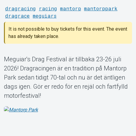
dragracing
racing
mantorp
mantorppark
dragrace
meguiars
It is not possible to buy tickets for this event. The event
has already taken place.
About Tickster
Meguiar's Drag Festival är tillbaka 23-26 juli
2026! Dragracingen är en tradition på Mantorp
Park sedan tidigt 70-tal och nu är det äntligen
dags igen. Gör er redo för en rejäl och fartfylld
motorfestival!