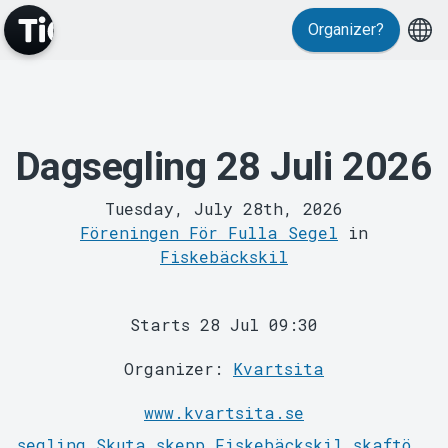
Events
Organizer?
Dagsegling 28 Juli 2026
Tuesday, July 28th, 2026
Föreningen För Fulla Segel
in
Fiskebäckskil
MyTickster
Starts 28 Jul 09:30
Organizer:
Kvartsita
www.kvartsita.se
segling
Skuta
skepp
Fiskebäckskil
skaftö