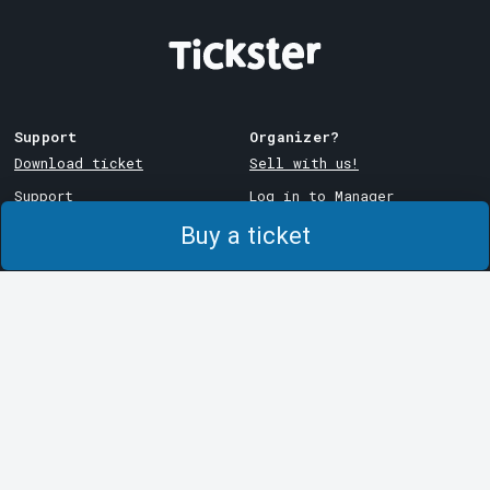
Support
Organizer?
Download ticket
Sell with us!
Support
Log in to Manager
Purchase and delivery
System Support
Buy a ticket
conditions
Privacy policy
About cookies at Tickster
Tickster
Arvika
Work at Tickster
Magasinsgatan 8
Box 334
Logotypes & media
SE-671 27
Arvika
LinkedIn
Göteborg
Facebook