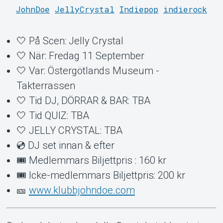
JohnDoe
JellyCrystal
Indiepop
indierock
Support
🤍 På Scen: Jelly Crystal
🤍 När: Fredag 11 September
🤍 Var: Östergötlands Museum -
Takterrassen
🤍 Tid DJ, DÖRRAR & BAR: TBA
🤍 Tid QUIZ: TBA
🤍 JELLY CRYSTAL: TBA
About Tickster
💿 DJ set innan & efter
🎟 Medlemmars Biljettpris : 160 kr
🎟 Icke-medlemmars Biljettpris: 200 kr
🎫
www.klubbjohndoe.com