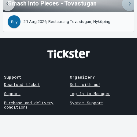
Smash Into Pieces - Tovastugan
21 Aug 2026, Restaurang Tovastugan, Nyköping
Buy
Support
Organizer?
Download ticket
Sell with us!
Support
Log in to Manager
Purchase and delivery
System Support
conditions
Privacy policy
About cookies at Tickster
Tickster