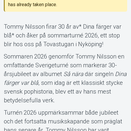
has already taken place.
Tommy Nilsson firar 30 år av* Dina färger var
blå* och åker på sommarturné 2026, ett stop
blir hos oss på Tovastugan i Nyköping!
Support
Sommaren 2026 genomför Tommy Nilsson en
omfattande Sverigeturné som markerar 30-
årsjubileet av albumet
Så nära
där singeln
Dina
färger var blå
, som idag är ett klassiskt stycke
svensk pophistoria, blev ett av hans mest
betydelsefulla verk.
Turnén 2026 uppmärksammar både jubileet
och det fortsatta musikskapande som präglat
About Tickster
hans senare år. Tommy Nilsson har varit