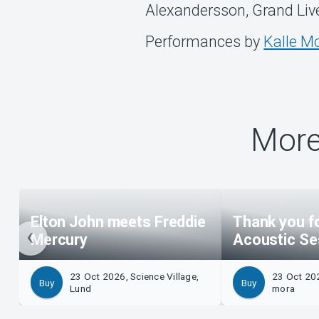
Alexandersson, Grand Liv
Performances by
Kalle M
More
Elton John meets Freddie
Thank you fo
Mercury
Acoustic Se
23 Oct 2026, Science Village,
23 Oct 20
Buy
Buy
Lund
mora