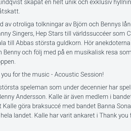
dqvist skapat en helt unik och exklusiv hyllning
åtskatt.
lld av otroliga tolkningar av Björn och Bennys lå
nanny Singers, Hep Stars till världssuccéer som 
ill Abbas största guldkorn. Hör anekdoterna 
h Benny och följ med på en musikalisk resa so
oppen.
you for the music - Acoustic Session!
 största speleman som under decennier har spe
 Benny Andersson. Kalle är även medlem i bandet
ett Kalle göra braksuccé med bandet Banna Son
hela landet. Kalle har varit ankaret i Thank you 