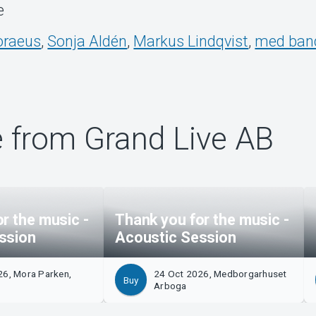
e
oraeus
,
Sonja Aldén
,
Markus Lindqvist
,
med ban
 from Grand Live AB
r the music -
Thank you for the music -
ssion
Acoustic Session
26, Mora Parken,
24 Oct 2026, Medborgarhuset
Buy
Arboga