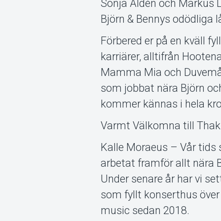
Sonja Aldén och Markus Lin
Björn & Bennys odödliga l
Förbered er på en kväll fy
karriärer, alltifrån Hoote
Mamma Mia och Duvemåla t
som jobbat nära Björn oc
kommer kännas i hela kr
Varmt Välkomna till Thak 
Kalle Moraeus – Vår tids
arbetat framför allt nära
Under senare år har vi s
som fyllt konserthus över 
music sedan 2018.