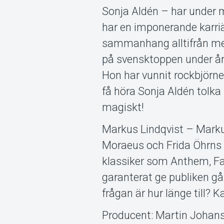
Sonja Aldén – har under 
har en imponerande karriä
sammanhang alltifrån melod
på svensktoppen under åren,
Hon har vunnit rockbjörne
få höra Sonja Aldén tolka
magiskt!
Markus Lindqvist – Markus
Moraeus och Frida Öhrns 
klassiker som Anthem, F
garanterat ge publiken gå
frågan är hur länge till?
Producent: Martin Johans