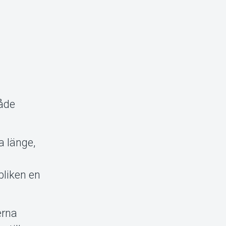
både
a länge,
bliken en
erna