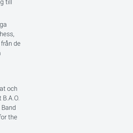
 till
nga
Chess,
från de
m
lat och
 B.A.O.
a Band
for the