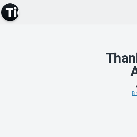
Thank
A
B