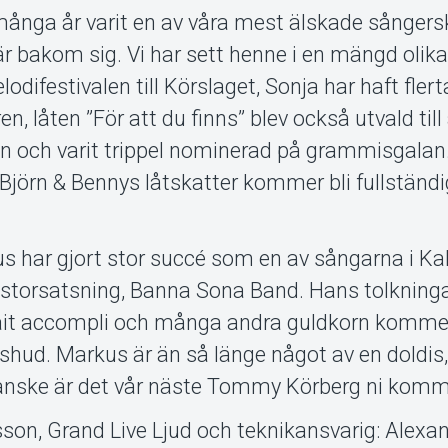
många år varit en av våra mest älskade sångers
r bakom sig. Vi har sett henne i en mängd olik
ifestivalen till Körslaget, Sonja har haft flerta
 låten ”För att du finns” blev också utvald till 
n och varit trippel nominerad på grammisgalan.
 Björn & Bennys låtskatter kommer bli fullständi
 har gjort stor succé som en av sångarna i Kal
storsatsning, Banna Sona Band. Hans tolkninga
ait accompli och många andra guldkorn komme
shud. Markus är än så länge något av en doldis
 Kanske är det vår näste Tommy Körberg ni komm
son, Grand Live Ljud och teknikansvarig: Alexa