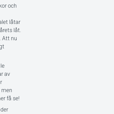
kor och
a
let låtar
årets låt.
 Att nu
gt
le
r av
r
, men
er få se!
nder