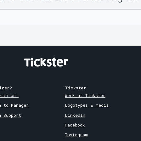
izer?
Tickster
with us!
Work at Tickster
n to Manager
Logotypes & media
m Support
LinkedIn
Facebook
Instagram