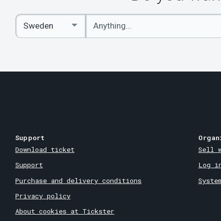
Enter
Select
keywords
Country
Support
Organ
Download ticket
Sell 
Support
Log i
Purchase and delivery conditions
Syste
Privacy policy
About cookies at Tickster