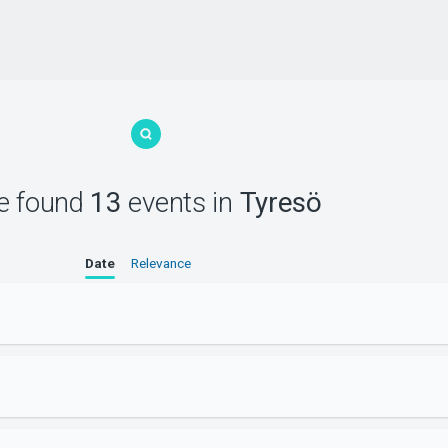
e found
13
events
in
Tyresö
Date
Relevance