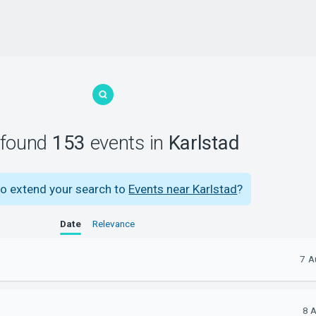
found
153
events
in
Karlstad
o extend your search to
Events near Karlstad
?
Date
Relevance
7 A
8 