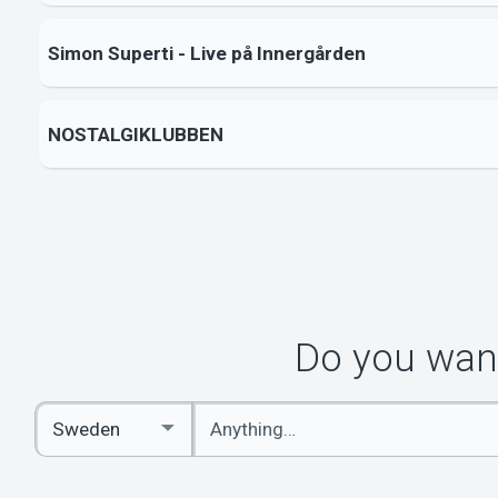
Simon Superti - Live på Innergården
NOSTALGIKLUBBEN
Do you want
Enter
Select
keywords
Country