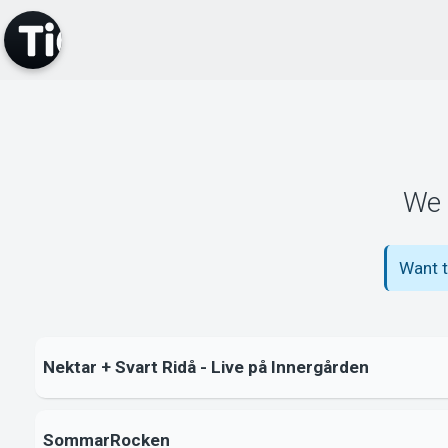
We 
Want t
Nektar + Svart Ridå - Live på Innergården
SommarRocken