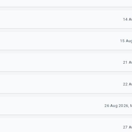
14 A
15 Aug
21 A
22 A
26 Aug 2026, 
27 A