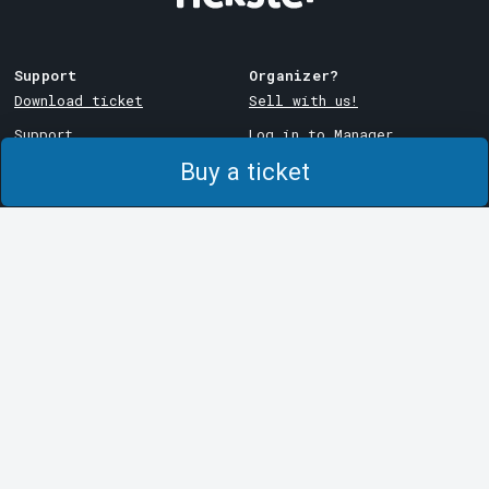
Support
Organizer?
Download ticket
Sell with us!
Support
Log in to Manager
Buy a ticket
Purchase and delivery
System Support
conditions
Privacy policy
About cookies at Tickster
Tickster
Arvika
Work at Tickster
Magasinsgatan 8
Box 334
Logotypes & media
SE-671 27
Arvika
LinkedIn
Göteborg
Facebook
Götgatan 16
Instagram
SE-411 05
Göteborg