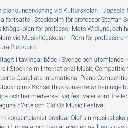
ta pianoundervisning vid Kulturskolan i Uppsala 
a fortsatte i Stockholm för professor Staffan 
ikhögskolan för professor Mats Widlund, och h
iplom vid Musikhögskolan i Rom för professorer
ra Pietrocini.
ltagit i tävlingar både i Sverige och utomlands 
re i Stockholm International Music Competitio
berto Quagliata International Piano Competitio
 i Stockholms Konserthus konserterar han regel
opa och har medverkat vid festivaler som Trelle
Laguna d'Arte och Old Ox Music Festival.
som konsertpianist breddar Olof sin musikaliska
r i Uppsala, och han är även en av Tierps past