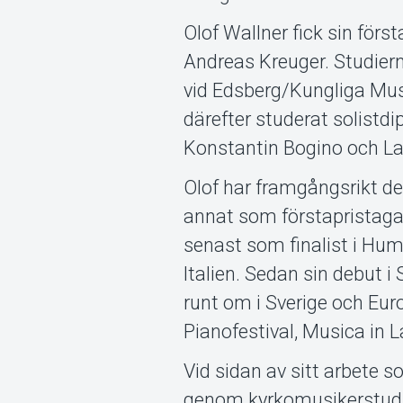
Olof Wallner fick sin förs
Andreas Kreuger. Studiern
vid Edsberg/Kungliga Mus
därefter studerat solistd
Konstantin Bogino och Lau
Olof har framgångsrikt de
annat som förstapristaga
senast som finalist i Hum
Italien. Sedan sin debut
runt om i Sverige och Eur
Pianofestival, Musica in 
Vid sidan av sitt arbete 
genom kyrkomusikerstudie