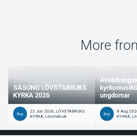
More fr
Avslutnings
SÄSONG LÖVSTABRUKS
kyrkomusikl
KYRKA 2026
ungdomar
22 Jun 2026, LÖVSTABRUKS
8 Aug 20
Buy
Buy
KYRKA, Lövstabruk
KYRKA, Lö