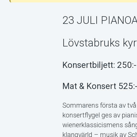
23 JULI PIANOA
Lövstabruks kyrk
Konsertbiljett: 250:-
Mat & Konsert 525:
Sommarens första av två 
konsertflygel ges av pian
wienerklassicismens sång
klangvärld – musik av Sc