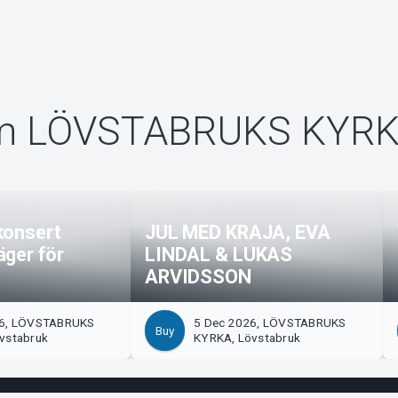
om LÖVSTABRUKS KYR
konsert
JUL MED KRAJA, EVA
äger för
LINDAL & LUKAS
ARVIDSSON
26, LÖVSTABRUKS
5 Dec 2026, LÖVSTABRUKS
Buy
vstabruk
KYRKA, Lövstabruk