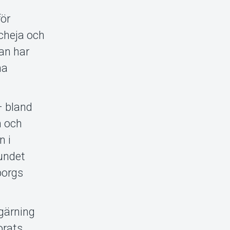
för
Scheja och
an har
na
– bland
n och
n i
bundet
borgs
 gärning
orats