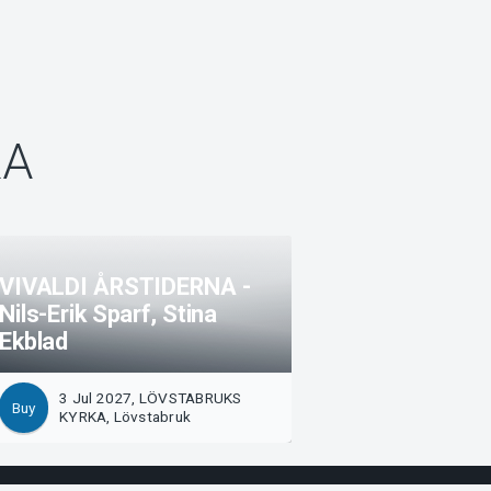
KA
VIVALDI ÅRSTIDERNA -
Nils-Erik Sparf, Stina
Ekblad
3 Jul 2027, LÖVSTABRUKS
Buy
KYRKA, Lövstabruk