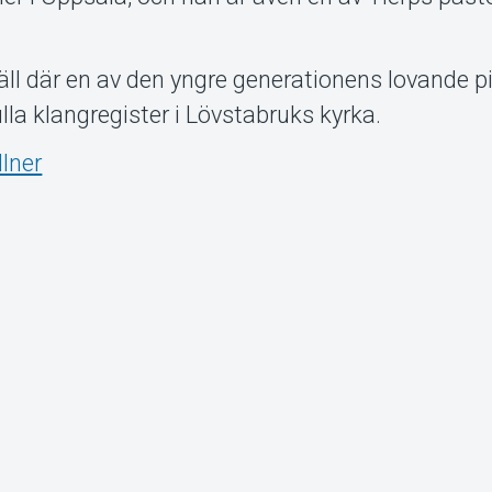
äll där en av den yngre generationens lovande p
lla klangregister i Lövstabruks kyrka.
lner