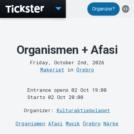
Organizer?
Events
Organismen + Afasi
Friday, October 2nd, 2026
Makeriet
in
Örebro
Entrance opens 02 Oct 19:00
Starts 02 Oct 20:00
Organizer:
Kulturaktiebolaget
MyTickster
Organismen
Afasi
Musik
Örebro
Närke