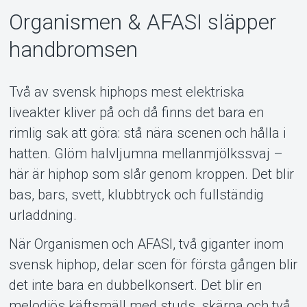
Organismen & AFASI släpper
handbromsen
Två av svensk hiphops mest elektriska
liveakter kliver på och då finns det bara en
rimlig sak att göra: stå nära scenen och hålla i
Support
hatten. Glöm halvljumna mellanmjölkssvaj –
här är hiphop som slår genom kroppen. Det blir
bas, bars, svett, klubbtryck och fullständig
urladdning.
När Organismen och AFASI, två giganter inom
svensk hiphop, delar scen för första gången blir
det inte bara en dubbelkonsert. Det blir en
melodiös käftsmäll med studs, skärpa och två