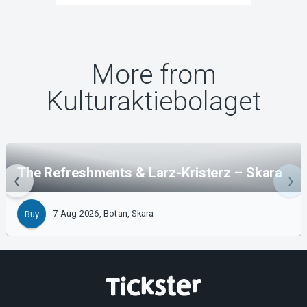
More from
Kulturaktiebolaget
The Refreshments & Larz-Kristerz – Skara
7 Aug 2026, Botan, Skara
Buy