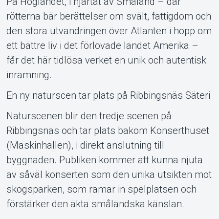
På Höglandet, i hjärtat av Småland – där
rötterna bär berättelser om svält, fattigdom och
den stora utvandringen över Atlanten i hopp om
ett bättre liv i det förlovade landet Amerika –
får det här tidlösa verket en unik och autentisk
inramning.
En ny naturscen tar plats på Ribbingsnäs Säteri
Support
Naturscenen blir den tredje scenen på
Ribbingsnäs och tar plats bakom Konserthuset
(Maskinhallen), i direkt anslutning till
byggnaden. Publiken kommer att kunna njuta
av såväl konserten som den unika utsikten mot
skogsparken, som ramar in spelplatsen och
förstärker den äkta småländska känslan.