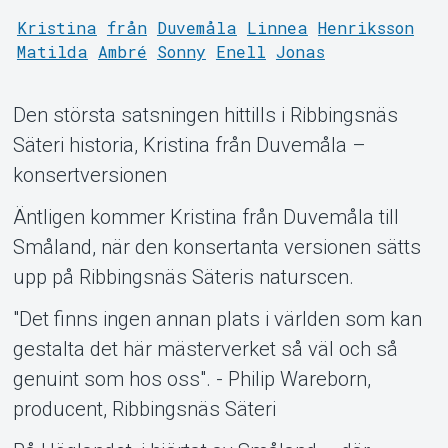
Kristina
från
Duvemåla
Linnea
Henriksson
Matilda
Ambré
Sonny
Enell
Jonas
Den största satsningen hittills i Ribbingsnäs
Säteri historia, Kristina från Duvemåla –
konsertversionen
MyTickster
Äntligen kommer Kristina från Duvemåla till
Småland, när den konsertanta versionen sätts
upp på Ribbingsnäs Säteris naturscen.
"Det finns ingen annan plats i världen som kan
gestalta det här mästerverket så väl och så
genuint som hos oss". - Philip Wareborn,
producent, Ribbingsnäs Säteri