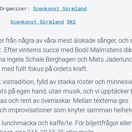
Organizer:
Scenkonst Sörmland
Scenkonst Sörmland
SKS
xter från några av våra mest älskade sånger, och
. Efter vinterns succé med Bodil Malmstens dik
 Ingela Schale Berghagen och Mats Jäderlund 
ed fullt fokus på ordets kraft.
k vistradition, fylld av starka röster och minnes
lats på egen hand, utan musik, och vi upptäcker 
pas och rent av överraskar. Mellan texterna ges
 och improvisationer som knyter samman helhet
re lunchmacka och kaffe/te. För biljettfrågor eller