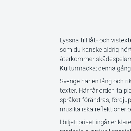
Lyssna till låt- och viste
som du kanske aldrig hört
återkommer skådespelarna
Kulturmacka; denna gång m
Sverige har en lång och ri
texter. Här får orden ta p
språket förändras, fördju
musikaliska reflektioner
I biljettpriset ingår enkla