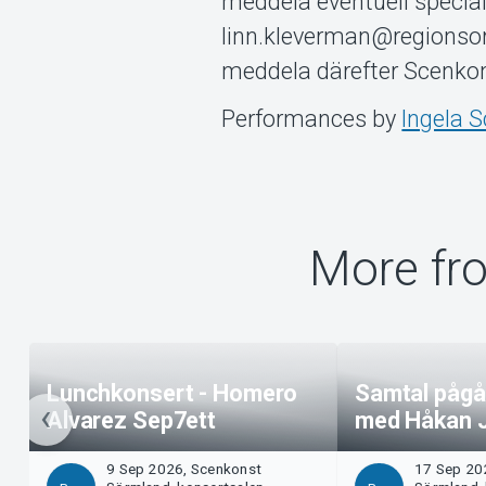
meddela eventuell special
linn.kleverman@regionsorm
meddela därefter Scenkon
Performances by
Ingela 
More fr
Lunchkonsert - Homero
Samtal pågår
Alvarez Sep7ett
med Håkan J
9 Sep 2026, Scenkonst
17 Sep 20