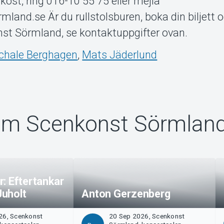
kost, ring 016-10 55 75 eller mejla
land.se Är du rullstolsburen, boka din biljett 
st Sörmland, se kontaktuppgifter ovan.
Schale Berghagen
,
Mats Jäderlund
om Scenkonst Sörmlan
: Eftertankar
uholt
Anton Gerzenberg
26, Scenkonst
20 Sep 2026, Scenkonst