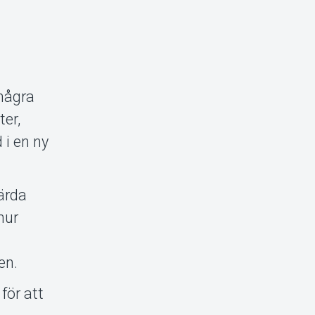
 några
ter,
i en ny
värda
hur
en.
 för att