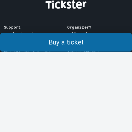
Support
Organizer?
Download ticket
Sell with us!
Buy a ticket
Support
Log in to Manager
Purchase and delivery
System Support
conditions
Privacy policy
About cookies at Tickster
Tickster
Arvika
Work at Tickster
Magasinsgatan 8
Box 334
Logotypes & media
SE-671 27
Arvika
LinkedIn
Göteborg
Facebook
Götgatan 16
Instagram
SE-411 05
Göteborg