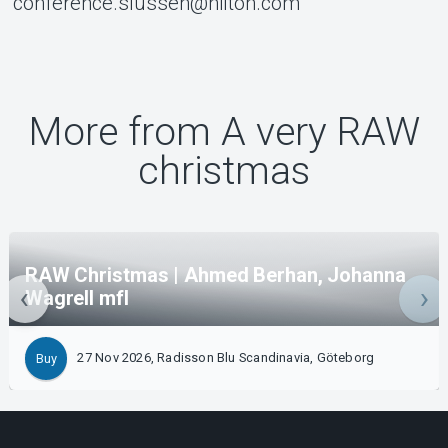
conference.slussen@hilton.com
More from A very RAW
christmas
RAW Christmas | Ahmed Berhan, Johanna
Wagrell mfl
27 Nov 2026, Radisson Blu Scandinavia, Göteborg
Buy