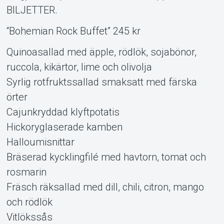
BILJETTER.
“Bohemian Rock Buffet” 245 kr
Quinoasallad med äpple, rödlök, sojabönor,
ruccola, kikärtor, lime och olivolja
Syrlig rotfruktssallad smaksatt med färska
örter
Cajunkryddad klyftpotatis
Hickoryglaserade kamben
Halloumisnittar
Bräserad kycklingfilé med havtorn, tomat och
rosmarin
Fräsch räksallad med dill, chili, citron, mango
och rödlök
Vitlökssås