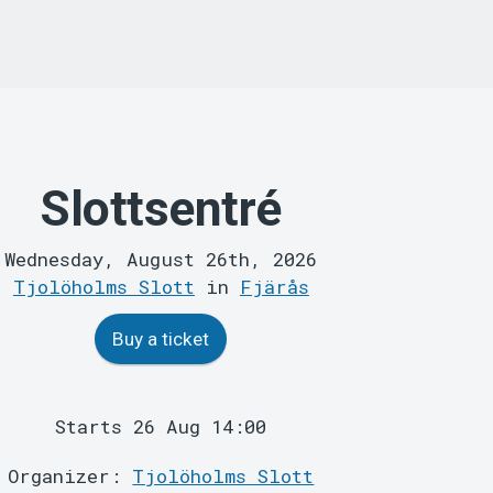
Slottsentré
Wednesday, August 26th, 2026
Tjolöholms Slott
in
Fjärås
Buy a ticket
Starts 26 Aug 14:00
Organizer:
Tjolöholms Slott