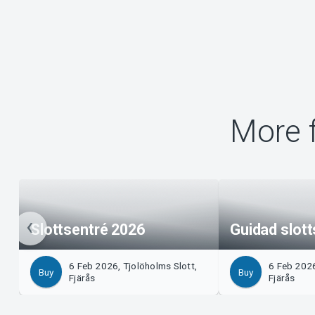
More 
Slottsentré 2026
Guidad slott
6 Feb 2026, Tjolöholms Slott,
6 Feb 2026
Buy
Buy
Fjärås
Fjärås