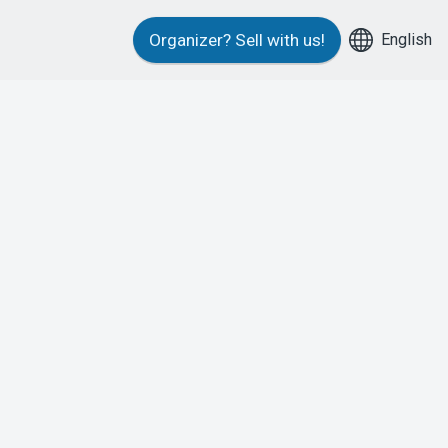
English
Organizer?
Sell with us!