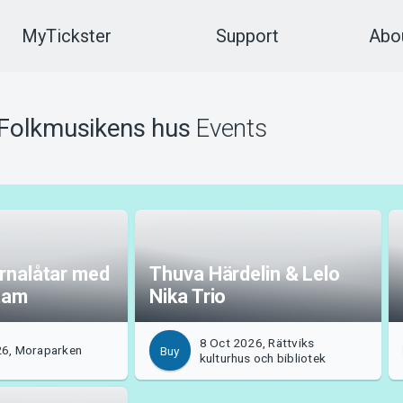
MyTickster
Support
Abou
Folkmusikens hus
Events
ärnalåtar med
Thuva Härdelin & Lelo
tam
Nika Trio
8 Oct 2026, Rättviks
26, Moraparken
Buy
kulturhus och bibliotek