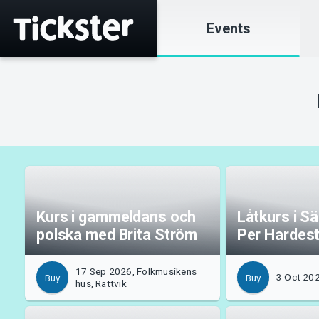
Events
Kurs i gammeldans och
Låtkurs i S
polska med Brita Ström
Per Hardes
17 Sep 2026, Folkmusikens
3 Oct 20
Buy
Buy
hus, Rättvik