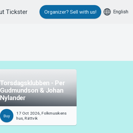
t Tickster
English
Organizer?
Sell with us!
Torsdagsklubben - Per
Gudmundson & Johan
Nylander
17 Oct 2026, Folkmusikens
Buy
hus, Rättvik