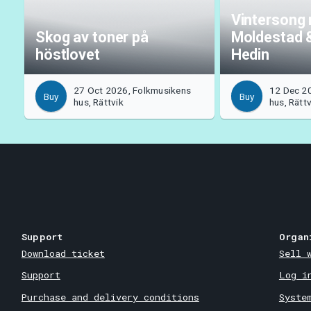
Vintersong 
Skog av toner på
Moldestad 
höstlovet
Hedin
27 Oct 2026, Folkmusikens
12 Dec 2
Buy
Buy
hus, Rättvik
hus, Rättv
Support
Organ
Download ticket
Sell 
Support
Log i
Purchase and delivery conditions
Syste