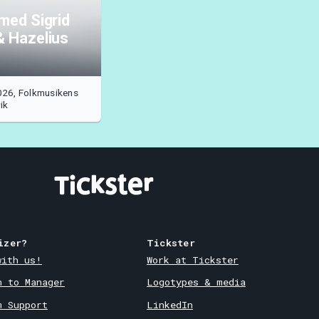
med Sigrid
& Hazelius
026, Folkmusikens
ik
izer?
Tickster
with us!
Work at Tickster
n to Manager
Logotypes & media
m Support
LinkedIn