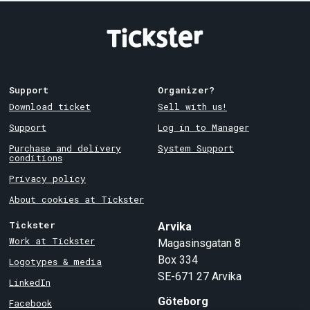
Support
Organizer?
Download ticket
Sell with us!
Support
Log in to Manager
Purchase and delivery
System Support
conditions
Privacy policy
About cookies at Tickster
Tickster
Arvika
Work at Tickster
Magasinsgatan 8
Box 334
Logotypes & media
SE-671 27
Arvika
LinkedIn
Göteborg
Facebook