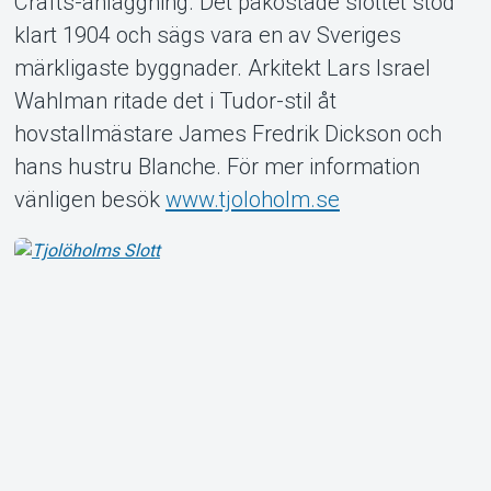
Crafts-anläggning. Det påkostade slottet stod
klart 1904 och sägs vara en av Sveriges
märkligaste byggnader. Arkitekt Lars Israel
Wahlman ritade det i Tudor-stil åt
About Tickster
hovstallmästare James Fredrik Dickson och
hans hustru Blanche. För mer information
vänligen besök
www.tjoloholm.se