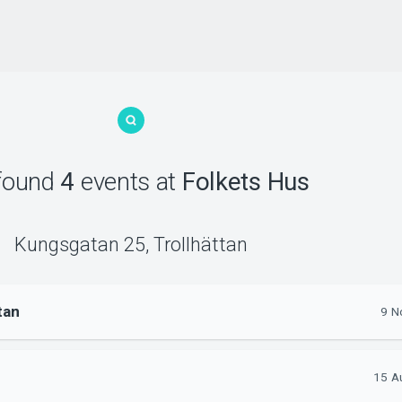
found
4
events
at
Folkets Hus
Kungsgatan 25
,
Trollhättan
tan
9 N
15 Au