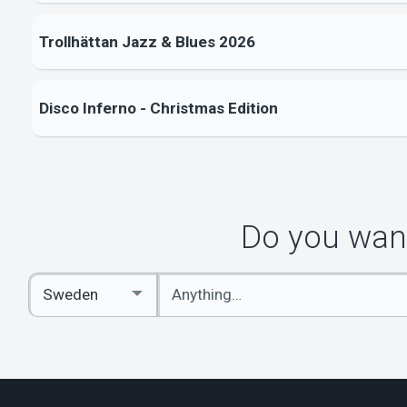
Trollhättan Jazz & Blues 2026
Disco Inferno - Christmas Edition
Do you want
Enter
Select
keywords
Country