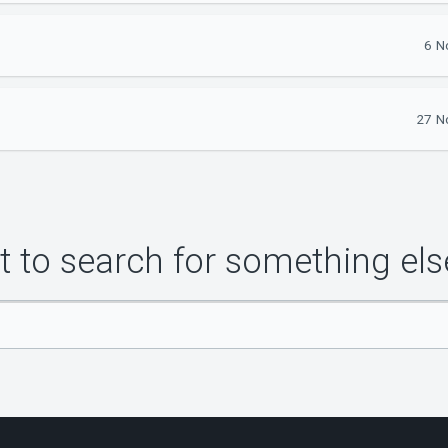
6 N
27 No
 to search for something els