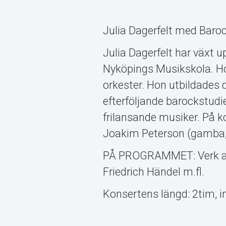
Julia Dagerfelt med Bar
Julia Dagerfelt har växt up
Nyköpings Musikskola. Ho
orkester. Hon utbildades
efterföljande barockstud
frilansande musiker. På 
Joakim Peterson (gamba, 
PÅ PROGRAMMET: Verk av 
Friedrich Händel m.fl.
Konsertens längd: 2tim, i