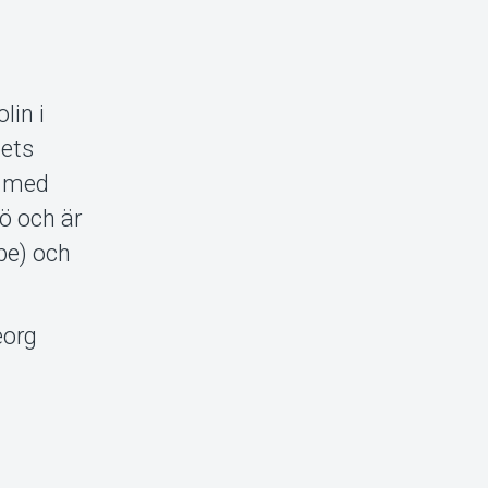
lin i
pets
m med
ö och är
be) och
eorg