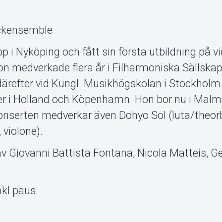
ockensemble
p i Nyköping och fått sin första utbildning på vio
n medverkade flera år i Filharmoniska Sällska
 därefter vid Kungl. Musikhögskolan i Stockhol
ier i Holland och Köpenhamn. Hon bor nu i Malm
konserten medverkar även Dohyo Sol (luta/theor
violone).
Giovanni Battista Fontana, Nicola Matteis, G
nkl paus