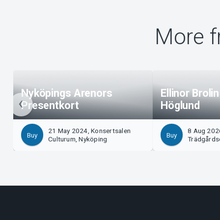
More f
Nyköpings Arenors
Ellinor Broli
Presentkort
Höglund
21 May 2024, Konsertsalen
8 Aug 202
Buy
Buy
Culturum, Nyköping
Trädgårds