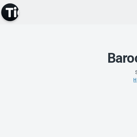
Baro
H