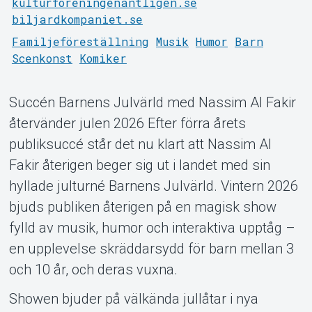
Support
kulturforeningenantligen.se
biljardkompaniet.se
Familjeföreställning
Musik
Humor
Barn
Scenkonst
Komiker
Succén Barnens Julvärld med Nassim Al Fakir
återvänder julen 2026 Efter förra årets
publiksuccé står det nu klart att Nassim Al
About Tickster
Fakir återigen beger sig ut i landet med sin
hyllade julturné Barnens Julvärld. Vintern 2026
bjuds publiken återigen på en magisk show
fylld av musik, humor och interaktiva upptåg –
en upplevelse skräddarsydd för barn mellan 3
och 10 år, och deras vuxna.
Showen bjuder på välkända jullåtar i nya