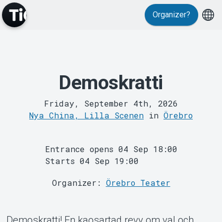
Organizer?
Demoskratti
MyTickster
Friday, September 4th, 2026
Nya China, Lilla Scenen
in
Örebro
Entrance opens 04 Sep 18:00
Starts 04 Sep 19:00
Support
Organizer:
Örebro Teater
Demoskratti! En kaosartad revy om val och