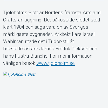
Tjolöholms Slott är Nordens främsta Arts and
Crafts-anläggning. Det påkostade slottet stod
klart 1904 och sägs vara en av Sveriges
About Tickster
märkligaste byggnader. Arkitekt Lars Israel
Wahlman ritade det i Tudor-stil åt
hovstallmästare James Fredrik Dickson och
hans hustru Blanche. För mer information
vänligen besök
www.tjoloholm.se