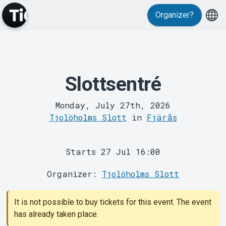
Organizer?
Slottsentré
MyTickster
Monday, July 27th, 2026
Tjolöholms Slott
in
Fjärås
Starts 27 Jul 16:00
Organizer:
Tjolöholms Slott
Support
It is not possible to buy tickets for this event. The event
has already taken place.