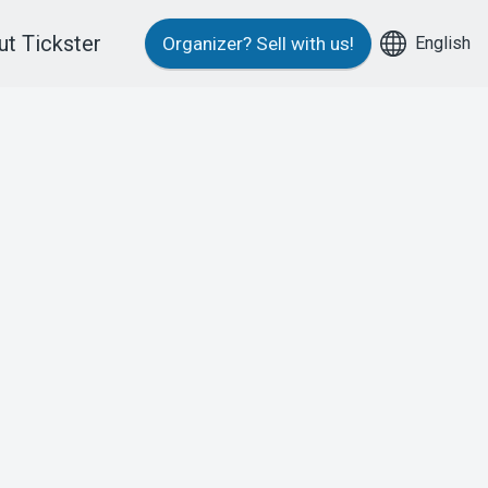
t Tickster
English
Organizer?
Sell with us!