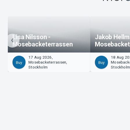
Lisa Nilsson -
Jakob Hellm
Mosebacketerrassen
Mosebacket
17 Aug 2026,
18 Aug 20
Mosebacketerrassen,
Mosebacke
Buy
Buy
Stockholm
Stockhol