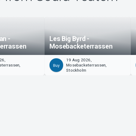
an -
Les Big Byrd -
errassen
Mosebacketerrassen
26,
19 Aug 2026,
terrassen,
Mosebacketerrassen,
Buy
m
Stockholm