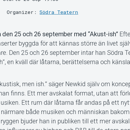
Organizer:
Södra Teatern
n den 25 och 26 september med “Akust-ish”
Efte
erter byggda för att kännas större än livet själv
. Den 25 och 26 september intar han Södra Te
, en kväll där låtarna, berättelserna och känsla
 akustisk, men ish.” säger Newkid själv om konce
nan finns. Ett mer avskalat format, utan att förl
musiken. Ett rum där låtarna får andas på ett nyt
r närmare både musiken och människan bakom
ryggen bjuder han in publiken till ett mer avska