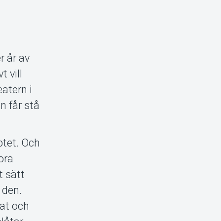
r år av
t vill
atern i
n får stå
ptet. Och
ora
t sätt
 den.
lat och