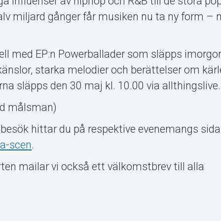
ga influenser av hiphop och R&B till de stora po
v miljard gånger får musiken nu ta ny form – n
ell med EP:n Powerballader som släpps imorgon
känslor, starka melodier och berättelser om kärle
rna släpps den 30 maj kl. 10.00 via allthingslive.
med målsman)
t besök hittar du på respektive evenemangs sida
a-scen
.
en mailar vi också ett välkomstbrev till alla