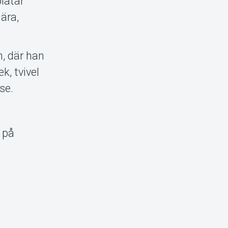
plåtar
ära,
, där han
k, tvivel
se.
 på