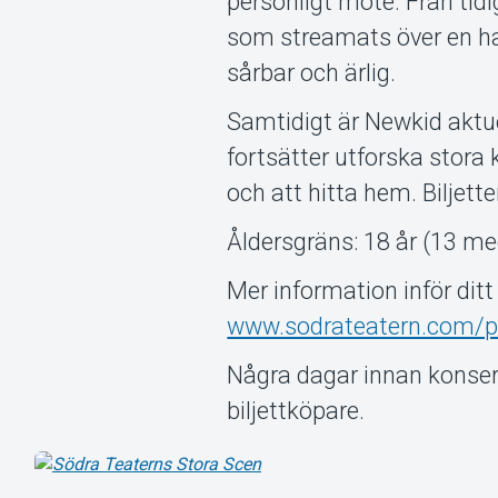
personligt möte. Från tidi
som streamats över en hal
sårbar och ärlig.
Samtidigt är Newkid aktu
fortsätter utforska stora 
och att hitta hem. Biljette
Åldersgräns: 18 år (13 
Mer information inför dit
www.sodrateatern.com/p
Några dagar innan konsert
biljettköpare.