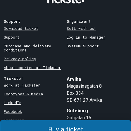
Support
Organizer?
Download ticket
Sell with us!
Support
Log in to Manager
Purchase and delivery
System Support
conditions
Privacy policy
About cookies at Tickster
Tickster
Arvika
Work at Tickster
Magasinsgatan 8
Box 334
Logotypes & media
SE-671 27
Arvika
LinkedIn
Göteborg
Facebook
Götgatan 16
Instagram
SE-411 05
Göteborg
Buy a ticket