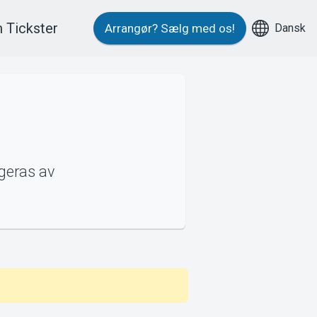
 Tickster
Dansk
Arrangør?
Sælg med os!
ngeras av
m