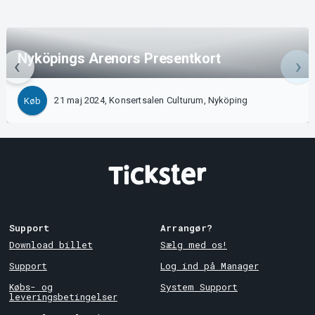
Nyköpings Arenors Presentkort
21 maj 2024, Konsertsalen Culturum, Nyköping
Køb
Support
Arrangør?
Download billet
Sælg med os!
Support
Log ind på Manager
Købs- og
System Support
leveringsbetingelser