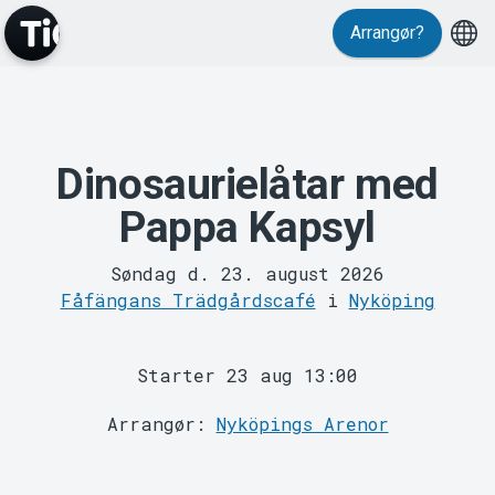
Events
Arrangør?
Dinosaurielåtar med
Pappa Kapsyl
MyTickster
Søndag d. 23. august 2026
Fåfängans Trädgårdscafé
i
Nyköping
Starter 23 aug 13:00
Arrangør:
Nyköpings Arenor
Support