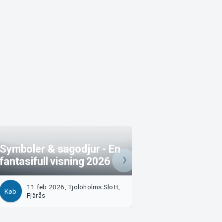
Symboler & sagodjur - En
fantasifull visning 2026
Slottsentré
11 feb 2026, Tjolöholms Slott,
7 aug 2026, Tjolö
Køb
Køb
Fjärås
Fjärås