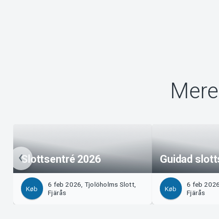
Mere 
Slottsentré 2026
Guidad slott
6 feb 2026, Tjolöholms Slott,
6 feb 2026
Køb
Køb
Fjärås
Fjärås