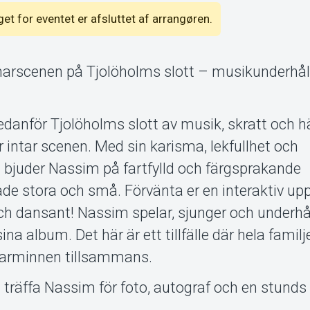
lget for eventet er afsluttet af arrangøren.
marscenen på Tjolöholms slott – musikunderhåll
danför Tjolöholms slott av musik, skratt och hä
r intar scenen. Med sin karisma, lekfullhet och
 bjuder Nassim på fartfylld och färgsprakande
de stora och små. Förvänta er en interaktiv upp
t och dansant! Nassim spelar, sjunger och underhå
na album. Det här är ett tillfälle där hela famil
rminnen tillsammans.
t träffa Nassim för foto, autograf och en stunds 