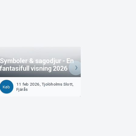
Symboler & sagodjur - En
fantasifull visning 2026
Slottsentré
11 feb 2026, Tjolöholms Slott,
6 aug 2026, Tjolö
Køb
Køb
Fjärås
Fjärås