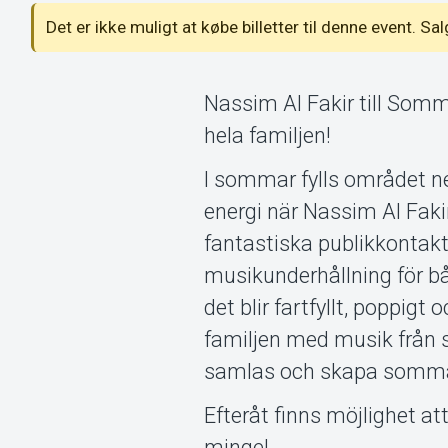
Det er ikke muligt at købe billetter til denne event. Sa
Nassim Al Fakir till Som
hela familjen!
I sommar fylls området ne
energi när Nassim Al Faki
fantastiska publikkontakt
musikunderhållning för bå
det blir fartfyllt, poppig
familjen med musik från si
samlas och skapa somma
Efteråt finns möjlighet at
mingel.