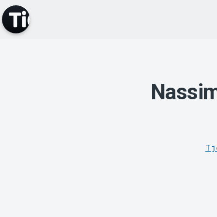
Nassim 
Tj