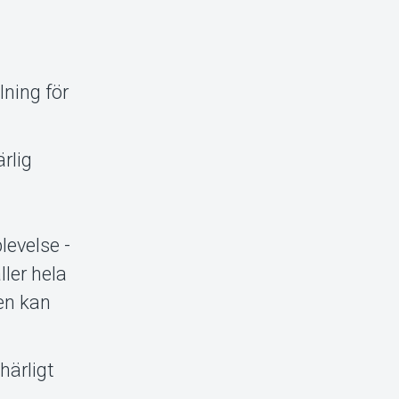
ning för
rlig
levelse -
ller hela
jen kan
härligt