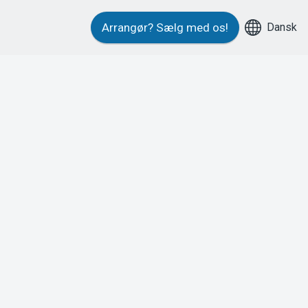
Dansk
Arrangør?
Sælg med os!