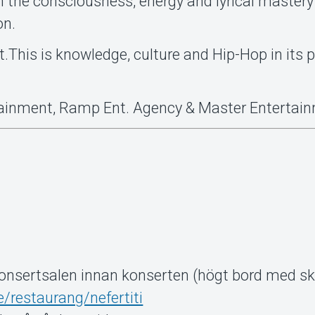
 the consciousness, energy and lyrical mastery
on.
.This is knowledge, culture and Hip-Hop in its 
tainment, Ramp Ent. Agency & Master Entertai
konsertsalen innan konserten (högt bord med sk
/restaurang/nefertiti