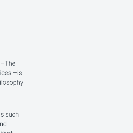
e –The
ices –is
ilosophy
cs such
and