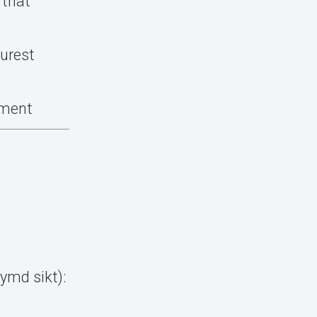
 that
purest
nment
ymd sikt):