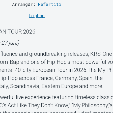
Arrangør:
Nefertiti
hiphop
AN TOUR 2026
 27 juni)
 influence and groundbreaking releases, KRS-On
Boom-Bap and one of Hip-Hop’s most powerful vo
ntal 40-city European Tour in 2026.The My Ph
Hip-Hop across France, Germany, Spain, the
Italy, Scandinavia, Eastern Europe and more.
erful live experience featuring timeless classi
MC’s Act Like They Don’t Know,” “My Philosophy,”