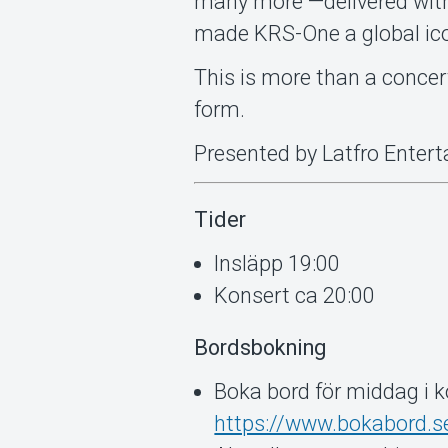
many more —delivered with
made KRS-One a global ic
This is more than a concert
form.
Presented by Latfro Enter
Tider
Insläpp 19:00
Konsert ca 20:00
Bordsbokning
Boka bord för middag i 
https://www.bokabord.se