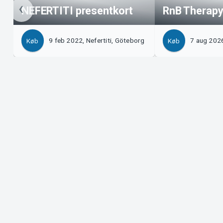
NEFERTITI presentkort
RnB Therapy
9 feb 2022, Nefertiti, Göteborg
7 aug 2026
Køb
Køb
Support
Arrangør
Download billet
Sælg med
Support
Log ind 
Købs- og leveringsbetingelser
System S
Privatlivspolitik