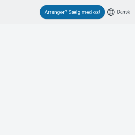
Dansk
Arrangør?
Sælg med os!