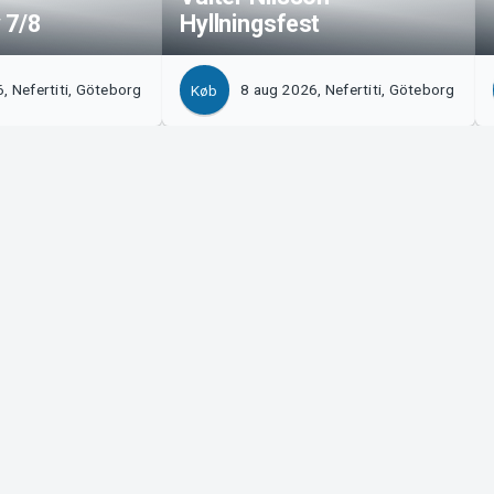
 7/8
Hyllningsfest
, Nefertiti, Göteborg
8 aug 2026, Nefertiti, Göteborg
Køb
?
Tickster
 os!
Arbejde hos Tickster
på Manager
Logotyper og medier
upport
LinkedIn
Facebook