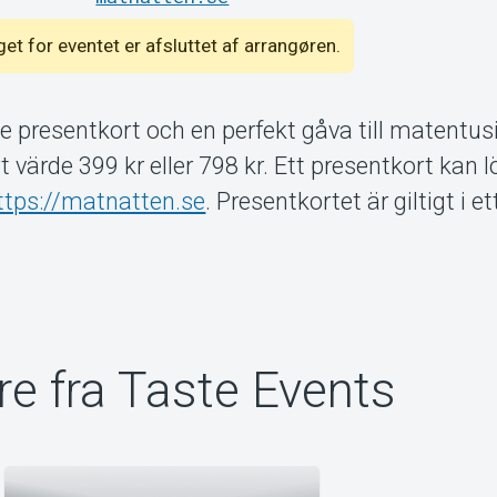
lget for eventet er afsluttet af arrangøren.
te presentkort och en perfekt gåva till matentus
t värde 399 kr eller 798 kr. Ett presentkort kan l
ttps://matnatten.se
. Presentkortet är giltigt i et
e fra Taste Events