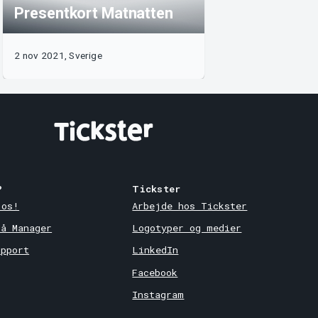
Presentkort Matnatten
2 nov 2021, Sverige
?
Tickster
 os!
Arbejde hos Tickster
på Manager
Logotyper og medier
upport
LinkedIn
Facebook
Instagram