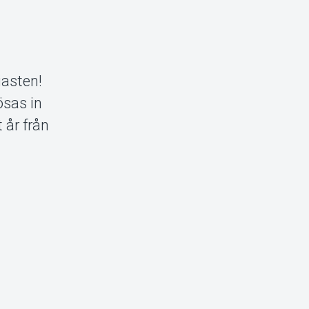
iasten!
ösas in
t år från