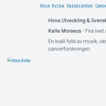
Hova
Kyrka
Välgörenhet
Canc
Hova Utveckling & Svensk
Kalle Moraeus
- Fira live
En kväll fylld av musik, 
cancerforskningen.