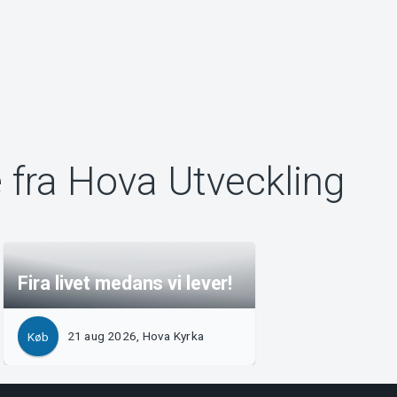
 fra Hova Utveckling
Fira livet medans vi lever!
21 aug 2026, Hova Kyrka
Køb