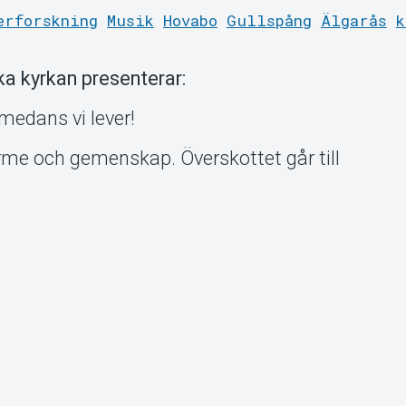
erforskning
Musik
Hovabo
Gullspång
Älgarås
k
a kyrkan presenterar:
t medans vi lever!
värme och gemenskap. Överskottet går till