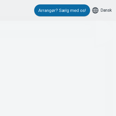
Dansk
Arrangør?
Sælg med os!