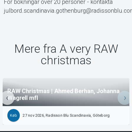
julbord.scandinavia.gothenburg@radissonblu.c
Mere fra A very RAW
christmas
RAW Christmas | Ahmed Berhan, Johanna
Wagrell mfl
27 nov 2026, Radisson Blu Scandinavia, Göteborg
Køb