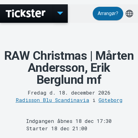
Arrangør?
Events
RAW Christmas | Mårten
Andersson, Erik
Berglund mf
Fredag d. 18. december 2026
Radisson Blu Scandinavia
i
Göteborg
Indgangen åbnes 18 dec 17:30
MyTickster
Starter 18 dec 21:00
Arrangør:
A very RAW christmas