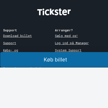
Support
Arrangør?
Download billet
Sælg med os!
Support
Log ind på Manager
Købs- og
System Support
leveringsbetingelser
Køb billet
Privatlivspolitik
Om cookies på Tickster
Tickster
Arvika
Arbejde hos Tickster
Magasinsgatan 8
Box 334
Logotyper og medier
SE-671 27
Arvika
LinkedIn
Göteborg
Facebook
Götgatan 16