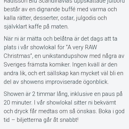
består av en dignande buffé med varma och
kalla rätter, desserter, ostar, julgodis och
självklart kaffe på maten.
När ni är mätta och belåtna är det dags att ta
plats i vår showlokal för ”A very RAW
Christmas”, en unikstandupshow med några av
Sveriges främsta komiker. Ingen kväll är den
andra lik, och ert sällskap kan mycket väl bli en
del av showens improviserade ögonblick.
Showen är 2 timmar lång, inklusive en paus på
20 minuter. I vår showlokal sitter ni bekvämt
och dryck får medtas om så önskas. Boka i god
tid – biljetterna går åt snabbt!
Sedan 2010 har över 75 000 personer upplevt