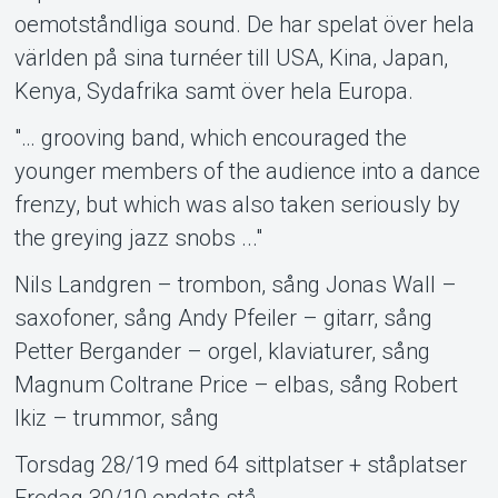
oemotståndliga sound. De har spelat över hela
världen på sina turnéer till USA, Kina, Japan,
Kenya, Sydafrika samt över hela Europa.
"… grooving band, which encouraged the
younger members of the audience into a dance
frenzy, but which was also taken seriously by
the greying jazz snobs ..."
Nils Landgren – trombon, sång Jonas Wall –
saxofoner, sång Andy Pfeiler – gitarr, sång
Petter Bergander – orgel, klaviaturer, sång
Magnum Coltrane Price – elbas, sång Robert
Ikiz – trummor, sång
Torsdag 28/19 med 64 sittplatser + ståplatser
Fredag 30/10 endats stå.