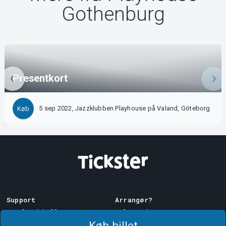
Gothenburg
Presentkort
5 sep 2022, Jazzklubben Playhouse på Valand, Göteborg
Køb
Support
Arrangør?
Download billet
Sælg med os!
Køb billet