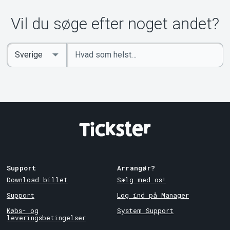
Om Tickster
Vil du søge efter noget andet?
Indtast
Select
søgeord
Country
Support
Arrangør?
Download billet
Sælg med os!
Support
Log ind på Manager
Købs- og
System Support
leveringsbetingelser