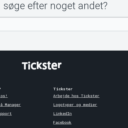
u søge efter noget andet?
?
Tickster
 os!
Arbejde hos Tickster
på Manager
Logotyper og medier
upport
LinkedIn
Facebook