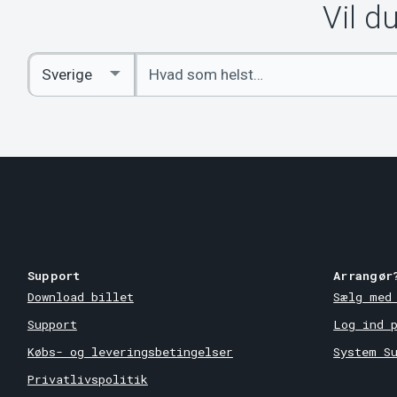
Vil d
Indtast
Select
søgeord
Country
Support
Arrangør
Download billet
Sælg med
Support
Log ind 
Købs- og leveringsbetingelser
System S
Privatlivspolitik