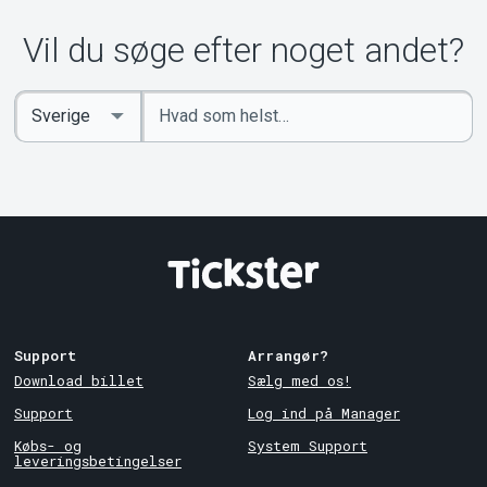
Om Tickster
Vil du søge efter noget andet?
Indtast
Select
søgeord
Country
Support
Arrangør?
Download billet
Sælg med os!
Support
Log ind på Manager
Købs- og
System Support
leveringsbetingelser