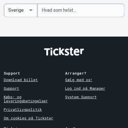
Indtast
Select
søgeord
Country
Support
Arrangør?
Download billet
Sælg med os!
Support
Log ind på Manager
Købs- og
System Support
leveringsbetingelser
Privatlivspolitik
Om cookies på Tickster