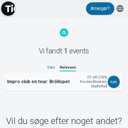
Arrangør?
MyTickster
Vi fandt
1
events
Support
Dato
Relevans
23 okt 2026,
Impro club on tour: Bröllopet
Nordanåteatern,
Køb
Skellefteå
Om Tickster
Vil du søge efter noget andet?