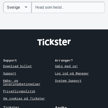
Indtast
Select
søgeord
Country
Support
Arrangør?
Download billet
Sælg med os!
Support
Log ind på Manager
Købs- og
System Support
leveringsbetingelser
Privatlivspolitik
Om cookies på Tickster
Tickster
Arvika