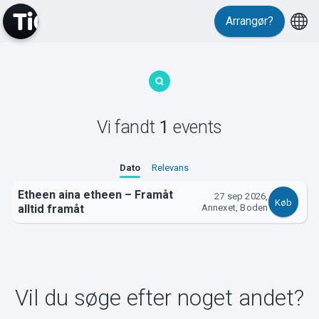
Arrangør?
MyTickster
Vi fandt
1
events
Support
Dato
Relevans
Etheen aina etheen – Framåt
27 sep 2026,
Køb
alltid framåt
Annexet, Boden
Om Tickster
Vil du søge efter noget andet?