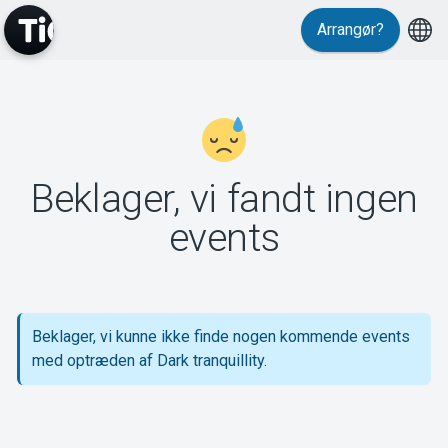
Arrangør?
MyTickster
Beklager, vi fandt ingen
Support
events
Beklager, vi kunne ikke finde nogen kommende events
Om Tickster
med optræden af Dark tranquillity.