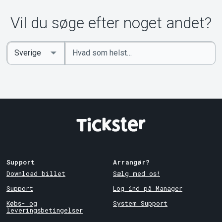
Vil du søge efter noget andet?
Indtast
Select
søgeord
Country
Support
Arrangør?
Download billet
Sælg med os!
Support
Log ind på Manager
Købs- og
System Support
leveringsbetingelser