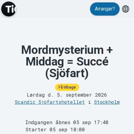
Arrangør?
Events
Mordmysterium +
Middag = Succé
(Sjöfart)
Få tilbage
MyTickster
Lørdag d. 5. september 2026
Scandic Sjöfartshotellet
i
Stockholm
Indgangen åbnes 05 sep 17:40
Starter 05 sep 18:00