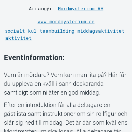
Arrangør:
Mordmysterium AB
www.mordmysterium.se
socialt
kul
teambuilding
middagsaktivitet
aktivitet
Support
Eventinformation:
Vem är mördare? Vem kan man lita på? Här får
du uppleva en kväll i sann deckaranda
samtidigt som ni äter en god middag.
Efter en introduktion får alla deltagare en
gästlista samt instruktioner om sin rollfigur och
slår sig ned till middag. Det är där som kvällens
Om Tickster
Mordmysterium ska lösas. Alla deltagare får