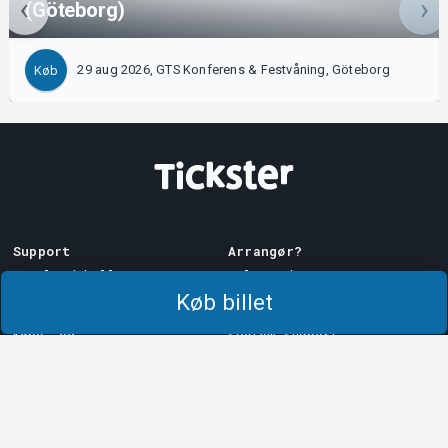
(Göteborg)
29 aug 2026, GTS Konferens & Festvåning, Göteborg
Køb
Support
Arrangør?
Download billet
Sælg med os!
Køb billet
Support
Log ind på Manager
Købs- og
System Support
leveringsbetingelser
Privatlivspolitik
Om cookies på Tickster
Tickster