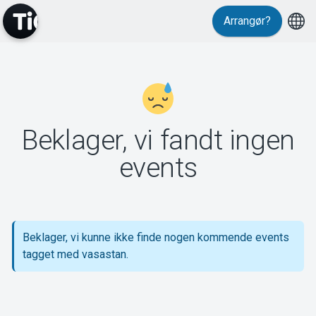
Arrangør?
MyTickster
Beklager, vi fandt ingen
Support
events
Beklager, vi kunne ikke finde nogen kommende events
Om Tickster
tagget med vasastan.