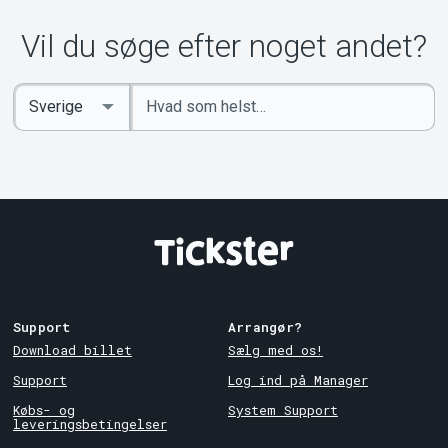
Vil du søge efter noget andet?
Indtast
Select
søgeord
Country
Support
Arrangør?
Download billet
Sælg med os!
Support
Log ind på Manager
Købs- og
System Support
leveringsbetingelser