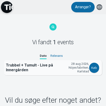
Arrangør?
MyTickster
Vi fandt
1
events
Support
Dato
Relevans
28 aug 2026,
Trubbel + Tumult - Live på
Nöjesfabriken,
Køb
Innergården
Karlstad
Om Tickster
Vil du søge efter noget andet?