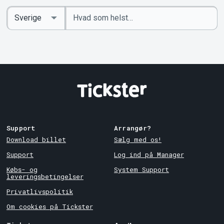
Indtast
Select
søgeord
Country
Support
Arrangør?
Download billet
Sælg med os!
Support
Log ind på Manager
Købs- og
System Support
leveringsbetingelser
Privatlivspolitik
Om cookies på Tickster