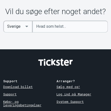
Vil du søge efter noget andet?
Indtast
Select
søgeord
Country
Support
Arrangør?
Download billet
Sælg med os!
Support
Log ind på Manager
Købs- og
System Support
leveringsbetingelser