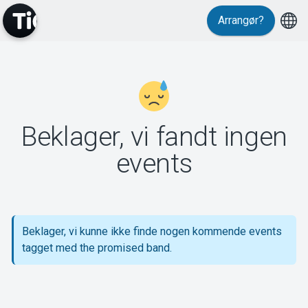
Arrangør?
MyTickster
Beklager, vi fandt ingen
Support
events
Beklager, vi kunne ikke finde nogen kommende events
Om Tickster
tagget med the promised band.