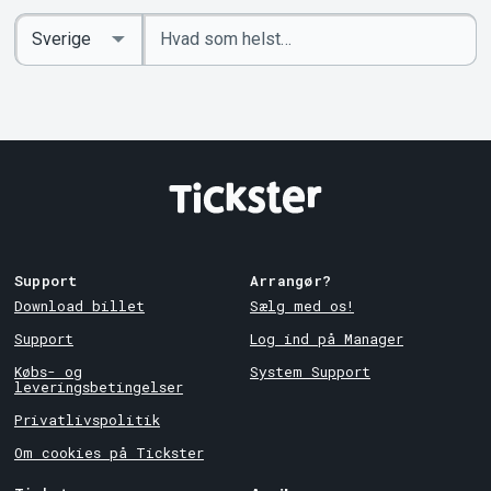
Indtast
Select
søgeord
Country
Support
Arrangør?
Download billet
Sælg med os!
Support
Log ind på Manager
Købs- og
System Support
leveringsbetingelser
Privatlivspolitik
Om cookies på Tickster