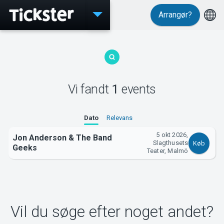
Arrangør?
Events
Vi fandt
1
events
MyTickster
Dato
Relevans
5 okt 2026,
Jon Anderson & The Band
Slagthusets
Køb
Geeks
Teater, Malmö
Support
Vil du søge efter noget andet?
Om Tickster