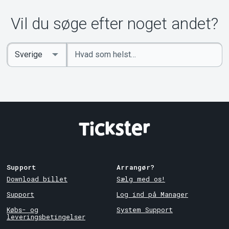
Vil du søge efter noget andet?
Indtast
Select
søgeord
Country
Support
Arrangør?
Download billet
Sælg med os!
Support
Log ind på Manager
Købs- og
System Support
leveringsbetingelser