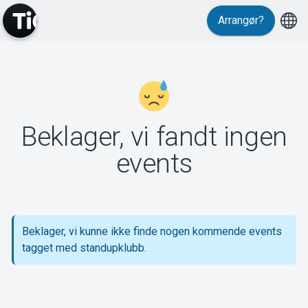
Arrangør?
MyTickster
Beklager, vi fandt ingen
Support
events
Beklager, vi kunne ikke finde nogen kommende events
Om Tickster
tagget med standupklubb.