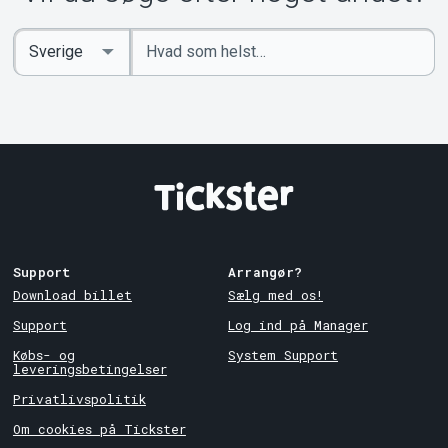
Indtast
Select
søgeord
Country
Support
Arrangør?
Download billet
Sælg med os!
Support
Log ind på Manager
Købs- og
System Support
leveringsbetingelser
Privatlivspolitik
Om cookies på Tickster