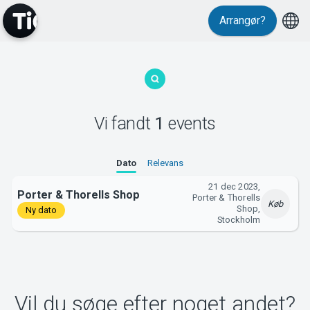
Arrangør?
MyTickster
Vi fandt
1
events
Support
Dato
Relevans
21 dec 2023,
Porter & Thorells Shop
Porter & Thorells
Køb
Shop,
Ny dato
Stockholm
Om Tickster
Vil du søge efter noget andet?