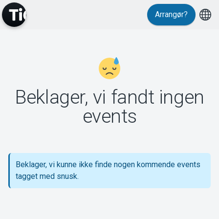
Arrangør?
MyTickster
Beklager, vi fandt ingen
Support
events
Beklager, vi kunne ikke finde nogen kommende events
Om Tickster
tagget med snusk.