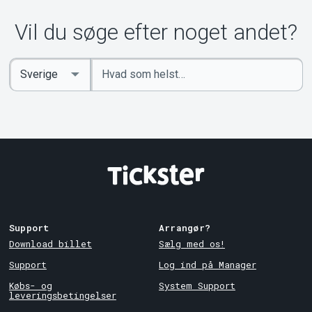
Vil du søge efter noget andet?
Indtast
Select
søgeord
Country
Support
Arrangør?
Download billet
Sælg med os!
Support
Log ind på Manager
Købs- og
System Support
leveringsbetingelser